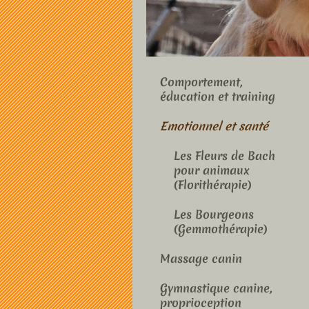
Comportement,
éducation et training
Emotionnel et santé
Les Fleurs de Bach
pour animaux
(Florithérapie)
Les Bourgeons
(Gemmothérapie)
Massage canin
Gymnastique canine,
proprioception