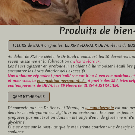
Produits de bien
FLEURS de BACH originales, ELIXIRS FLORAUX DEVA, Fleurs du B
Au début du XXème siècle, le Dr Bach a consacré les 10 dernières anné
reconnaissance et la fabrication d'
Elixirs Floraux
.
Les fleurs agissent en profondeur et aident à harmoniser l'équilibre
surmonter les états émotionnels excessifs.
Nos animaux répondent particulièrement bien à ces compositions et 
et pour vous, la
composition personnalisée
à partir des 38 élixirs or
contemporains de DEVA, les 69 Fleurs du BUSH AUSTRALIEN.
GEMMOTHERAPIE
Découverte par les Dr Henry et Téteau, la
gemmothérapie
est une pra
des tissus embryonnaires végétaux en croissance tels que les jeunes 
préparés par macération dans un mélange d'eau, de glycérine et d'a
glycériné.
Elle se base sur le postulat que le méristème contient une énergie i
soulager.