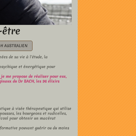
-être
USH AUSTRALIEN
es de sa vie à l'étude, la
 psychique et énergétique pour
je me propose de réaliser pour eux,
iginaux du Dr B
ACH
, les 96 élixirs
tique à visée thérapeutique qui utilise
pousses, les bourgeons et radicelles,
lcool pour obtenir un macérat
nformative pouvant guérir ou du moins